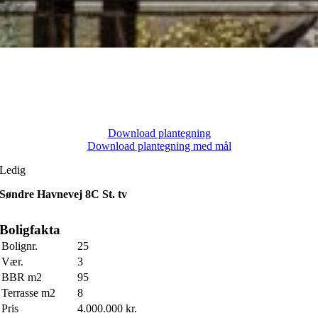
Download plantegning
Download plantegning med mål
Ledig
Søndre Havnevej 8C St. tv
Boligfakta
Bolignr.
25
Vær.
3
BBR m2
95
Terrasse m2
8
Pris
4.000.000 kr.