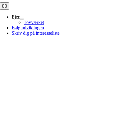
Skip
Toggle
Navigation
to
content
Ejer
Tovværket
Følg udviklingen
Skriv dig på interesseliste