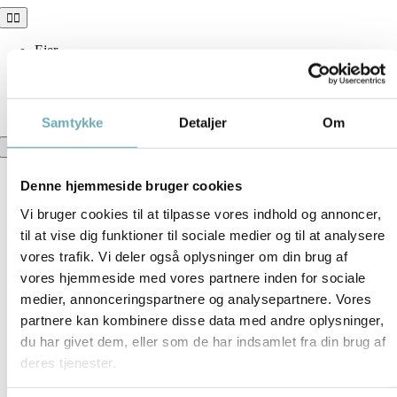
Skip
Toggle
Navigation
to
content
Ejer
Tovværket
Følg udviklingen
Skriv dig på interesseliste
Samtykke
Detaljer
Om
Toggle
Navigation
Tovværket
Denne hjemmeside bruger cookies
Boligoversigt
Information
Vi bruger cookies til at tilpasse vores indhold og annoncer,
Brochure
til at vise dig funktioner til sociale medier og til at analysere
Dokumenter
vores trafik. Vi deler også oplysninger om din brug af
vores hjemmeside med vores partnere inden for sociale
medier, annonceringspartnere og analysepartnere. Vores
partnere kan kombinere disse data med andre oplysninger,
du har givet dem, eller som de har indsamlet fra din brug af
deres tjenester.
Download plantegning