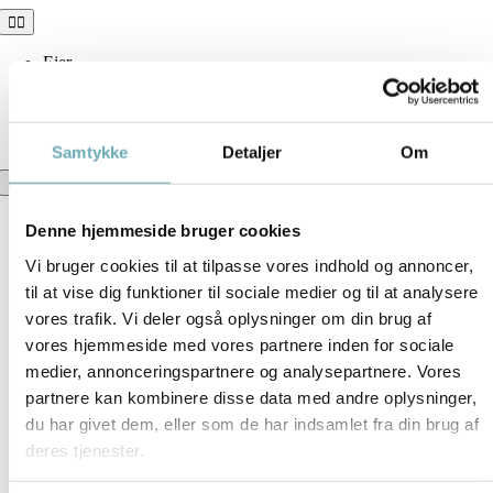
Skip
Toggle
Navigation
to
content
Ejer
Tovværket
Følg udviklingen
Skriv dig på interesseliste
Samtykke
Detaljer
Om
Toggle
Navigation
Tovværket
Denne hjemmeside bruger cookies
Boligoversigt
Information
Vi bruger cookies til at tilpasse vores indhold og annoncer,
Brochure
til at vise dig funktioner til sociale medier og til at analysere
Dokumenter
vores trafik. Vi deler også oplysninger om din brug af
vores hjemmeside med vores partnere inden for sociale
medier, annonceringspartnere og analysepartnere. Vores
partnere kan kombinere disse data med andre oplysninger,
du har givet dem, eller som de har indsamlet fra din brug af
deres tjenester.
Download plantegning