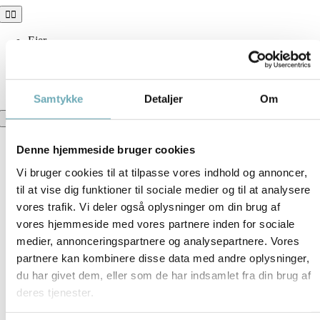
Skip
Toggle
Navigation
to
content
Ejer
Tovværket
Følg udviklingen
Skriv dig på interesseliste
Samtykke
Detaljer
Om
Toggle
Navigation
Tovværket
Denne hjemmeside bruger cookies
Boligoversigt
Information
Vi bruger cookies til at tilpasse vores indhold og annoncer,
Brochure
til at vise dig funktioner til sociale medier og til at analysere
Dokumenter
vores trafik. Vi deler også oplysninger om din brug af
vores hjemmeside med vores partnere inden for sociale
medier, annonceringspartnere og analysepartnere. Vores
partnere kan kombinere disse data med andre oplysninger,
du har givet dem, eller som de har indsamlet fra din brug af
deres tjenester.
Download plantegning