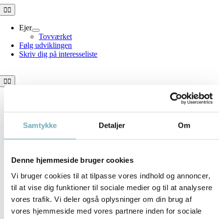
Skip
Toggle
Navigation
to
content
Ejer
Tovværket
Følg udviklingen
Skriv dig på interesseliste
Toggle
Navigation
Tovværket
Boligoversigt
Information
Samtykke
Detaljer
Om
Brochure
Dokumenter
Denne hjemmeside bruger cookies
Vi bruger cookies til at tilpasse vores indhold og annoncer,
til at vise dig funktioner til sociale medier og til at analysere
vores trafik. Vi deler også oplysninger om din brug af
vores hjemmeside med vores partnere inden for sociale
Download plantegning