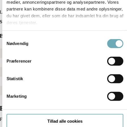
medier, annonceringspartnere og analysepartnere. Vores
Download plantegning med mål
partnere kan kombinere disse data med andre oplysninger,
Ledig
du har givet dem, eller som de har indsamlet fra din brug af
Søndre Havnevej 8C 6. th
deres tjenester.
Boligfakta
Samtykkevalg
Nødvendig
Bolignr.
45
Vær.
3
Præferencer
BBR m2
104
Tagterrasse m2
33
Statistik
Altan m2
5+5
Pris
8.800.000 kr.
Marketing
Indflytningsdato
15. marts 2027
Bestil en fremvisning
For mere information og en personlig fremvisning kontakt xxx
Tillad alle cookies