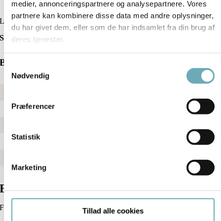
medier, annonceringspartnere og analysepartnere. Vores
Download plantegning med mål
partnere kan kombinere disse data med andre oplysninger,
Ledig
du har givet dem, eller som de har indsamlet fra din brug af
Søndre Havnevej 8D St. mf
deres tjenester.
Boligfakta
Samtykkevalg
Nødvendig
Bolignr.
47
Vær.
3
Præferencer
BBR m2
104
Altan m2
7
Statistik
Lukket altan m2
5
Pris
4.500.000 kr.
Marketing
Indflytningsdato
15. marts 2027
Bestil en fremvisning
For mere information og en personlig fremvisning kontakt xxx
Tillad alle cookies