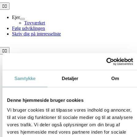
Skip
Toggle
Navigation
to
content
Ejer
Tovværket
Følg udviklingen
Skriv dig på interesseliste
Toggle
Navigation
Tovværket
Boligoversigt
Information
Samtykke
Detaljer
Om
Brochure
Dokumenter
Denne hjemmeside bruger cookies
Vi bruger cookies til at tilpasse vores indhold og annoncer,
til at vise dig funktioner til sociale medier og til at analysere
vores trafik. Vi deler også oplysninger om din brug af
vores hjemmeside med vores partnere inden for sociale
Download plantegning