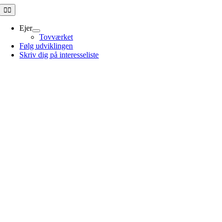
Skip
Toggle
Navigation
to
content
Ejer
Tovværket
Følg udviklingen
Skriv dig på interesseliste