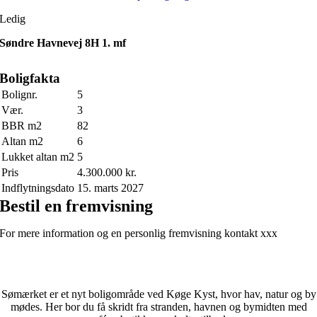
Ledig
Søndre Havnevej 8H 1. mf
Boligfakta
Bolignr.
5
Vær.
3
BBR m2
82
Altan m2
6
Lukket altan m2
5
Pris
4.300.000 kr.
Indflytningsdato
15. marts 2027
Bestil en fremvisning
For mere information og en personlig fremvisning kontakt xxx
Sømærket er et nyt boligområde ved Køge Kyst, hvor hav, natur og by
mødes. Her bor du få skridt fra stranden, havnen og bymidten med