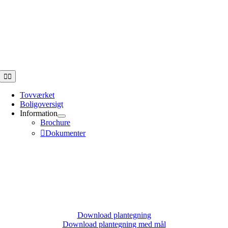
Toggle
Navigation
Tovværket
Boligoversigt
Information
Brochure
Dokumenter
Download plantegning
Download plantegning med mål