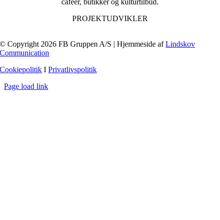
caféer, butikker og kulturtilbud.
PROJEKTUDVIKLER
© Copyright 2026 FB Gruppen A/S | Hjemmeside af
Lindskov
Communication
Cookiepolitik
I
Privatlivspolitik
Page load link