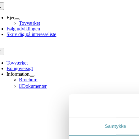
Skip
oggle
avigation
to
content
Ejer
Tovværket
Følg udviklingen
Skriv dig på interesseliste
oggle
avigation
Tovværket
Boligoversigt
Information
Brochure
Dokumenter
Samtykke