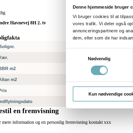
Denne hjemmeside bruger c
dig
Vi bruger cookies til at tilpas
ndre Havnevej 8H 2. tv
vores trafik. Vi deler også 
annonceringspartnere og anal
ligfakta
dem, eller som de har indsaml
Bolignr.
Samtykkevalg
Vær.
Nødvendig
BBR m2
Altan m2
Pris
Kun nødvendige cook
Indflytningsdato
estil en fremvisning
r mere information og en personlig fremvisning kontakt xxx