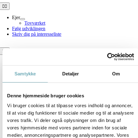
Skip
Toggle
Navigation
to
content
Ejer
Tovværket
Følg udviklingen
Skriv dig på interesseliste
Toggle
Navigation
Tovværket
Boligoversigt
Information
Samtykke
Detaljer
Om
Brochure
Dokumenter
Denne hjemmeside bruger cookies
Vi bruger cookies til at tilpasse vores indhold og annoncer,
til at vise dig funktioner til sociale medier og til at analysere
vores trafik. Vi deler også oplysninger om din brug af
vores hjemmeside med vores partnere inden for sociale
medier, annonceringspartnere og analysepartnere. Vores
Download plantegning