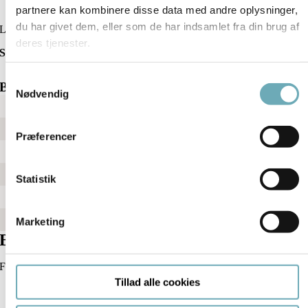
Download plantegning med mål
partnere kan kombinere disse data med andre oplysninger,
du har givet dem, eller som de har indsamlet fra din brug af
Ledig
deres tjenester.
Søndre Havnevej 8F 1. tv
Samtykkevalg
Boligfakta
Nødvendig
Bolignr.
72
Vær.
3
Præferencer
BBR m2
88
Altan m2
5
Statistik
Pris
4.300.000 kr.
Indflytningsdato
15. marts 2027
Marketing
Bestil en fremvisning
For mere information og en personlig fremvisning kontakt xxx
Tillad alle cookies