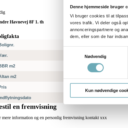
Denne hjemmeside bruger c
dig
Vi bruger cookies til at tilpas
ndre Havnevej 8F 1. th
vores trafik. Vi deler også 
annonceringspartnere og anal
ligfakta
dem, eller som de har indsaml
Bolignr.
Samtykkevalg
Vær.
Nødvendig
BBR m2
Altan m2
Pris
Kun nødvendige cook
Indflytningsdato
estil en fremvisning
r mere information og en personlig fremvisning kontakt xxx