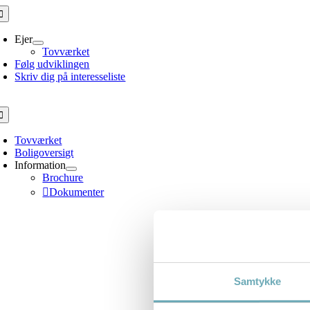
Skip
oggle
avigation
to
content
Ejer
Tovværket
Følg udviklingen
Skriv dig på interesseliste
oggle
avigation
Tovværket
Boligoversigt
Information
Brochure
Dokumenter
Samtykke