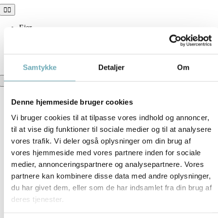
Skip
Toggle
Navigation
to
content
Ejer
Tovværket
Følg udviklingen
Skriv dig på interesseliste
Samtykke
Detaljer
Om
Toggle
Navigation
Tovværket
Denne hjemmeside bruger cookies
Boligoversigt
Information
Vi bruger cookies til at tilpasse vores indhold og annoncer,
Brochure
til at vise dig funktioner til sociale medier og til at analysere
Dokumenter
vores trafik. Vi deler også oplysninger om din brug af
vores hjemmeside med vores partnere inden for sociale
medier, annonceringspartnere og analysepartnere. Vores
partnere kan kombinere disse data med andre oplysninger,
du har givet dem, eller som de har indsamlet fra din brug af
deres tjenester.
Download plantegning